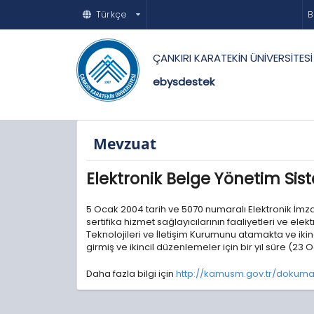
Türkçe
B
ÇANKIRI KARATEKİN ÜNİVERSİTESİ
ebysdestek
Mevzuat
Elektronik Belge Yönetim Si
5 Ocak 2004 tarih ve 5070 numaralı Elektronik İmz
sertifika hizmet sağlayıcılarının faaliyetleri ve el
Teknolojileri ve İletişim Kurumunu atamakta ve ik
girmiş ve ikincil düzenlemeler için bir yıl süre (23 
Daha fazla bilgi için
http://kamusm.gov.tr/dokuma