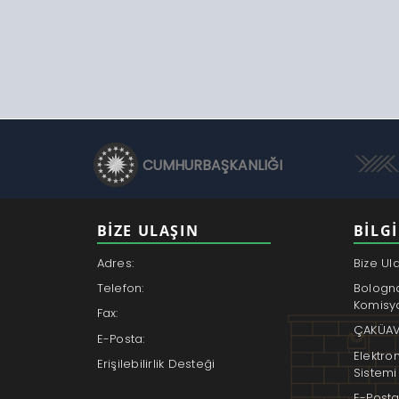
CUMHURBAŞKANLIĞI
BİZE ULAŞIN
BILGI
Adres:
Bize Ul
Telefon:
Bologn
Komisy
Fax:
ÇAKÜAV
E-Posta:
Elektro
Erişilebilirlik Desteği
Sistemi
E-Posta