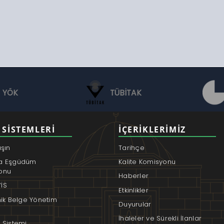
YÖK
TÜBİTAK
 SISTEMLERI
İÇERIKLERIMIZ
aşın
Tarihçe
a Eşgüdüm
Kalite Komisyonu
onu
Haberler
İS
Etkinlikler
nik Belge Yönetim
Duyurular
İhaleler ve Sürekli İlanlar
 Sistemi