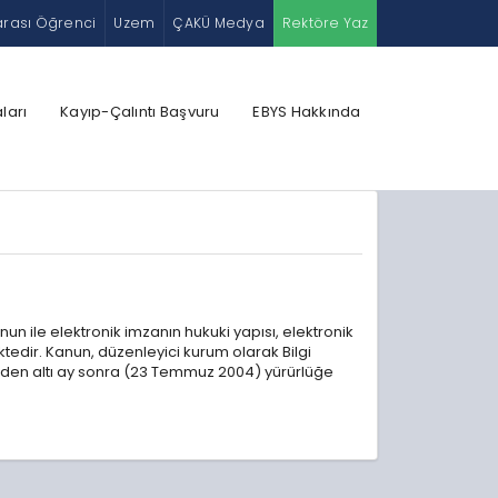
arası Öğrenci
Uzem
ÇAKÜ Medya
Rektöre Yaz
ları
Kayıp-Çalıntı Başvuru
EBYS Hakkında
 ile elektronik imzanın hukuki yapısı, elektronik
ktedir. Kanun, düzenleyici kurum olarak Bilgi
inden altı ay sonra (23 Temmuz 2004) yürürlüğe