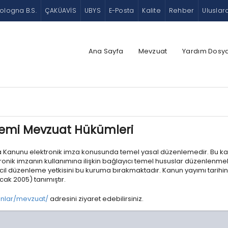
ologna B.S.
ÇAKÜAVİS
UBYS
E-Posta
Kalite
Rehber
Uluslar
Ana Sayfa
Mevzuat
Yardım Dosya
stemi Mevzuat Hükümleri
a Kanunu elektronik imza konusunda temel yasal düzenlemedir. Bu kanun
ektronik imzanın kullanımına ilişkin bağlayıcı temel hususlar düzenlenme
incil düzenleme yetkisini bu kuruma bırakmaktadır. Kanun yayımı tarih
Ocak 2005) tanımıştır.
nlar/mevzuat/
adresini ziyaret edebilirsiniz.