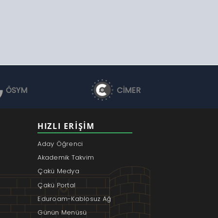
ÖSYM
CİMER
HIZLI ERIŞIM
Aday Öğrenci
Akademik Takvim
Çakü Medya
Çakü Portal
Eduroam-Kablosuz Ağ
Günün Menüsü